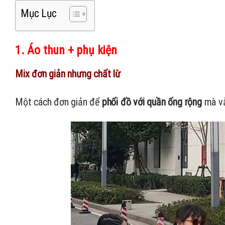
Mục Lục
1. Áo thun + phụ kiện
Mix đơn giản nhưng chất lừ
Một cách đơn giản để
phối đồ với quần ống rộng
mà vẫ