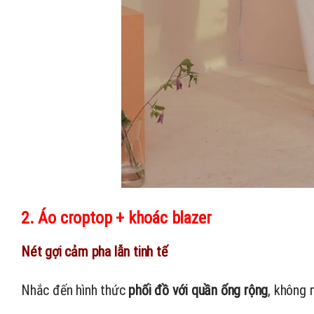
2. Áo croptop + khoác blazer
Nét gợi cảm pha lẫn tinh tế
Nhắc đến hình thức
phối đồ với quần ống rộng
, không 