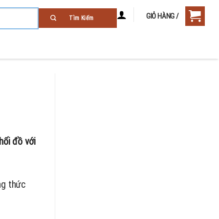
GIỎ HÀNG /
hối đồ với
ng thức