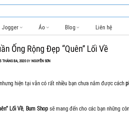
 Jogger
Áo
Blog
Liên hệ
uần Ống Rộng Đẹp “Quên” Lối Về
5 THÁNG BA, 2020
BY
NGUYỄN SƠN
, nhưng hiện tại vẫn có rất nhiều bạn chưa nắm được
cách
p
ên” Lối Về
,
Bum Shop
sẽ mang đến cho các bạn những cô