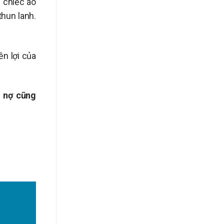
 chiếc áo
thun lanh.
n lợi của
g nợ cũng