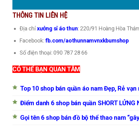
THÔNG TIN LIÊN HỆ
Địa chỉ
xưởng sỉ áo thun
: 220/91 Hoàng Hòa Thá
Facebook:
fb.com/aothunnamvnxkbumshop
Số điện thoại: 090 787 28 66
CÓ THỂ BẠN QUAN TÂM
Top 10 shop bán quần áo nam Đẹp, Rẻ vạ
Điểm danh 6 shop bán quần SHORT LỬNG NA
Gọi tên 6 shop bán đồ bộ thể thao nam “g