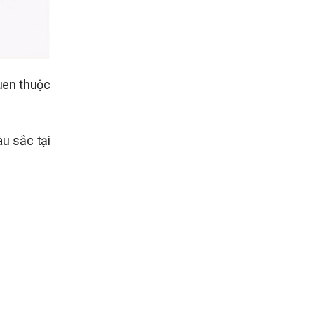
uen thuộc
àu sắc tại