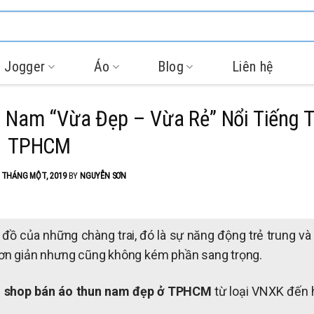
 Jogger
Áo
Blog
Liên hệ
 Nam “Vừa Đẹp – Vừa Rẻ” Nổi Tiếng T
TPHCM
 THÁNG MỘT, 2019
BY
NGUYỄN SƠN
đồ của những chàng trai, đó là sự năng động trẻ trung và
đơn giản nhưng cũng không kém phần sang trọng.
6
shop bán áo thun nam đẹp ở TPHCM
từ loại VNXK đến 