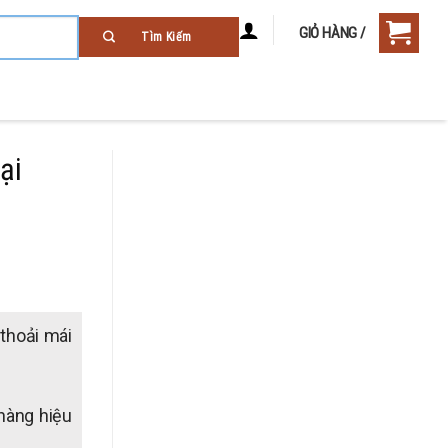
GIỎ HÀNG /
ại
 thoải mái
hàng hiệu