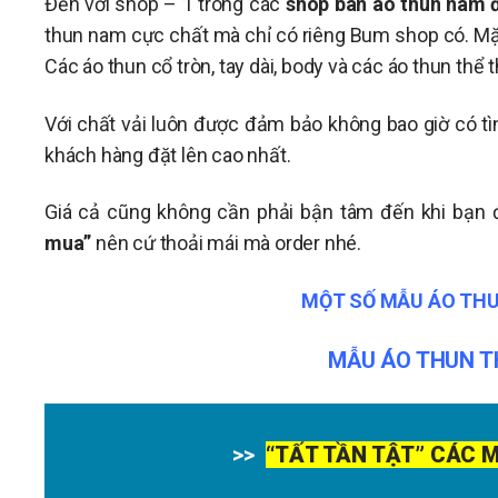
Đến với shop – 1 trong các
shop bán áo thun nam 
thun nam cực chất mà chỉ có riêng Bum shop có. Mặt 
Các áo thun cổ tròn, tay dài, body và các áo thun thể 
Với chất vải luôn được đảm bảo không bao giờ có tì
khách hàng đặt lên cao nhất.
Giá cả cũng không cần phải bận tâm đến khi bạn 
mua”
nên cứ thoải mái mà order nhé.
MỘT SỐ MẪU ÁO THU
MẪU ÁO THUN T
>>
“TẤT TẦN TẬT” CÁC 