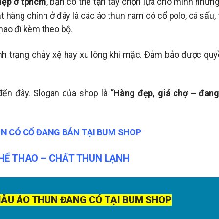
đẹp ở tphcm
, bạn có thể tận tay chọn lựa cho mình những
hàng chính ở đây là các áo thun nam có cổ polo, cá sấu, 
thao đi kèm theo bộ.
nh trạng chảy xệ hay xu lông khi mặc. Đảm bảo được quyề
đến đây. Slogan của shop là
“Hàng đẹp, giá chợ – đan
N CÓ CỔ ĐANG BÁN TẠI BUM SHOP
HỂ THAO – CHẤT THUN LẠNH
MẪU ÁO THUN ĐANG CÓ TẠI BUM SHOP