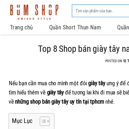
Trang chủ
Quần Short Thun Nam
Quần
Top 8 Shop bán giày tây n
POSTED ON
12 
Nếu bạn cần mua cho mình một đôi
giày
tây
ưng ý để đ
tìm hiểu thêm về
giày tây
để tương lai khi đi mua sẽ bi
về
những shop bán giày tây uy tín
tại tphcm
nhé.
Mục Lục