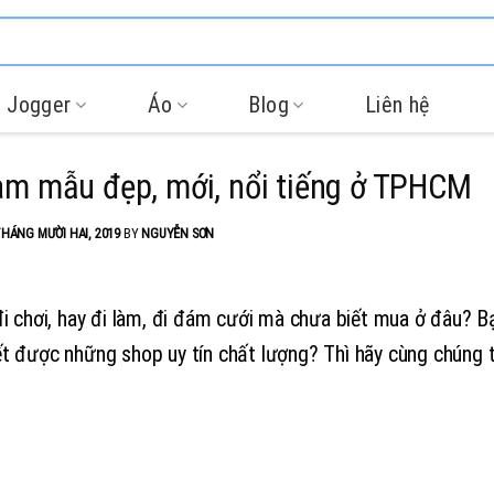
 Jogger
Áo
Blog
Liên hệ
am mẫu đẹp, mới, nổi tiếng ở TPHCM
THÁNG MƯỜI HAI, 2019
BY
NGUYỄN SƠN
i chơi, hay đi làm, đi đám cưới mà chưa biết mua ở đâu? 
ết được những shop uy tín chất lượng? Thì hãy cùng chúng t