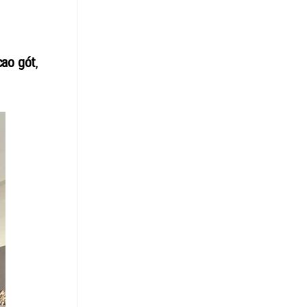
cao gót
,