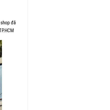
 shop đã
p TP.HCM