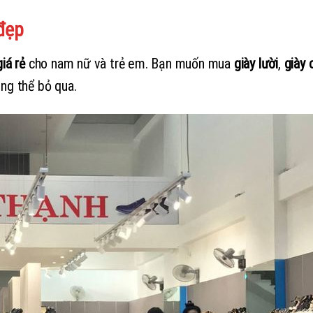
 đẹp
giá rẻ
cho nam nữ và trẻ em. Bạn muốn mua
giày lười
,
giày 
ông thể bỏ qua.