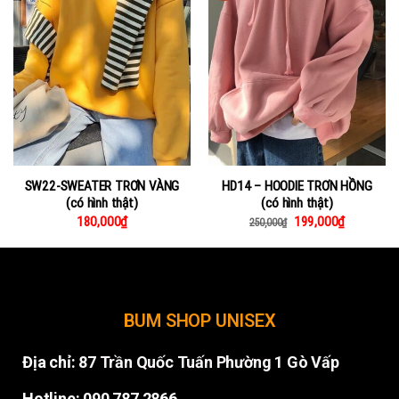
SW22-SWEATER TRƠN VÀNG
HD14 – HOODIE TRƠN HỒNG
(có hình thật)
(có hình thật)
180,000
₫
199,000
₫
250,000
₫
BUM SHOP UNISEX
Địa chỉ:
87 Trần Quốc Tuấn Phường 1 Gò Vấp
Hotline: 090 787 2866