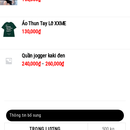
Áo Thun Tay Lỡ XXME
130,000
₫
Quần jogger kaki đen
240,000
₫
–
260,000
₫
Thông tin bổ sung
Đánh giá (0)
TRỌNG LƯỢNG
500 kg