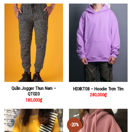
Quần Jogger Thun Nam –
HDXKT08 – Hoodie Trơn Tím
QT020
280,000
₫
180,000
₫
-20%