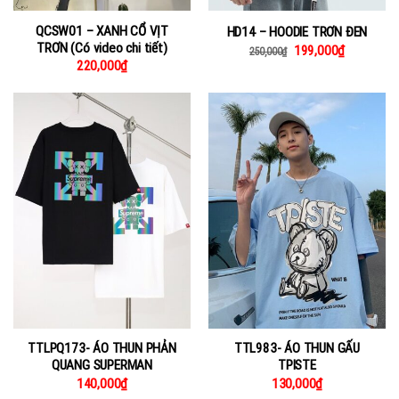
QCSW01 – XANH CỔ VỊT
HD14 – HOODIE TRƠN ĐEN
TRƠN (Có video chi tiết)
199,000
₫
250,000
₫
220,000
₫
TTLPQ173- ÁO THUN PHẢN
TTL983- ÁO THUN GẤU
QUANG SUPERMAN
TPISTE
140,000
₫
130,000
₫