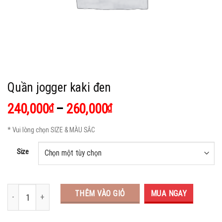
Quần jogger kaki đen
240,000
–
260,000
₫
₫
* Vui lòng chọn SIZE & MÀU SẮC
Size
THÊM VÀO GIỎ
MUA NGAY