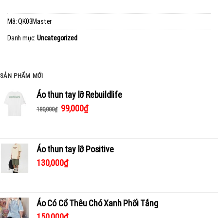
Mã:
QK03Master
Danh mục:
Uncategorized
SẢN PHẨM MỚI
Áo thun tay lỡ Rebuildlife
99,000
₫
180,000
₫
Áo thun tay lỡ Positive
130,000
₫
Áo Có Cổ Thêu Chó Xanh Phối Tắng
150,000
₫