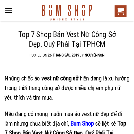
Top 7 Shop Bán Vest Nữ Công Sở
Đẹp, Quý Phái Tại TPHCM
POSTED ON
26 THÁNG SÁU, 2019
BY
NGUYỄN SƠN
Những chiếc áo
vest
nữ công sở
hiện đang là xu hướng
trong thời trang công sở được nhiều chị em phụ nữ
yêu thích và tìm mua.
Nếu đang có mong muốn mua áo vest nữ đẹp để đi
làm nhưng chưa biết địa chỉ,
Bum Shop
sẽ liệt kê
Top
7 Shop Bán Vest Nữ Công Sở Đẹp, Quý Phái Tại