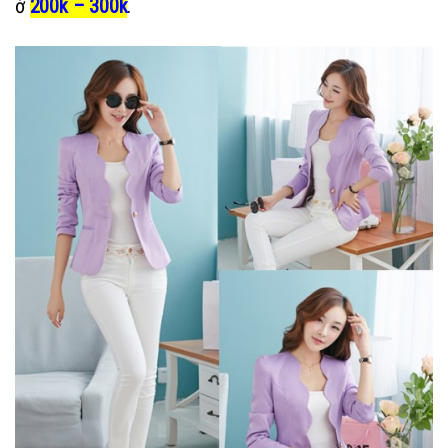
ở
200k – 300k
.