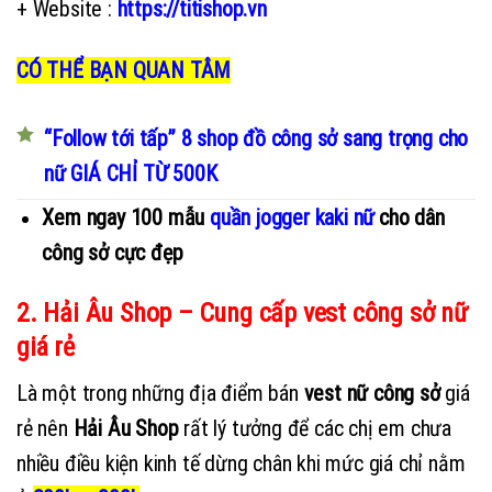
+ Website :
https://titishop.vn
CÓ THỂ BẠN QUAN TÂM
“Follow tới tấp” 8 shop đồ công sở sang trọng cho
nữ GIÁ CHỈ TỪ 500K
Xem ngay 100 mẫu
quần jogger kaki nữ
cho dân
công sở cực đẹp
2. Hải Âu Shop – Cung cấp vest công sở nữ
giá rẻ
Là một trong những địa điểm bán
vest nữ công sở
giá
rẻ nên
Hải Âu Shop
rất lý tưởng để các chị em chưa
nhiều điều kiện kinh tế dừng chân khi mức giá chỉ nằm