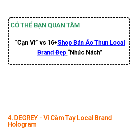
CÓ THỂ BẠN QUAN TÂM
“Cạn Ví” vs 16+
Shop Bán Áo Thun Local
Brand Đẹp
“Nhức Nách”
4. DEGREY - Ví Cầm Tay Local Brand
Hologram