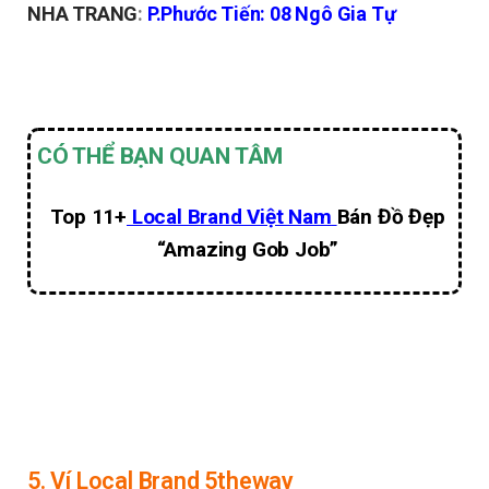
NHA TRANG
:
P.Phước Tiến: 08 Ngô Gia Tự
CÓ THỂ BẠN QUAN TÂM
Top 11+
Local Brand Việt Nam
Bán Đồ Đẹp
“Amazing Gob Job”
5. Ví Local Brand 5theway