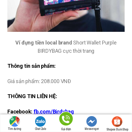
Ví đựng tiền local brand
Short Wallet Purple
BIRDYBAG cực thời trang
Thông tin sản phẩm:
Giá sản phẩm: 208.000 VNĐ
THÔNG TIN LIÊN HỆ:
Facebook:
fb.com/Birdybag
Website:
https://birdybag.com
Tìm đường
Chat Zalo
Messenger
Gọi điện
Shopee Bum Shop