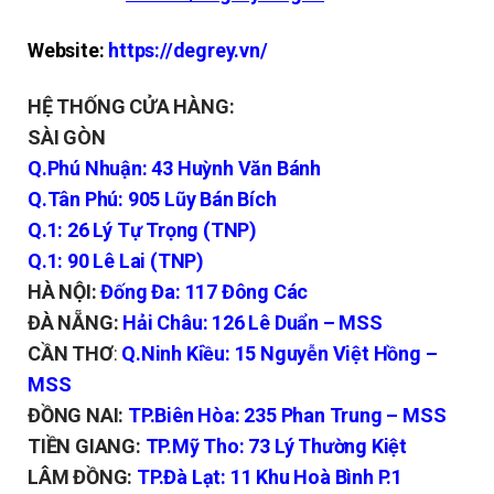
Website:
https://degrey.vn/
HỆ THỐNG CỬA HÀNG:
SÀI GÒN
Q.Phú Nhuận: 43 Huỳnh Văn Bánh
Q.Tân Phú: 905 Lũy Bán Bích
Q.1: 26 Lý Tự Trọng (TNP)
Q.1: 90 Lê Lai (TNP)
HÀ NỘI:
Đống Đa: 117 Đông Các
ĐÀ NẴNG:
Hải Châu: 126 Lê Duẩn – MSS
CẦN THƠ
:
Q.Ninh Kiều: 15 Nguyễn Việt Hồng –
MSS
ĐỒNG NAI:
TP.Biên Hòa: 235 Phan Trung – MSS
TIỀN GIANG:
TP.Mỹ Tho: 73 Lý Thường Kiệt
LÂM ĐỒNG:
TP.Đà Lạt: 11 Khu Hoà Bình P.1