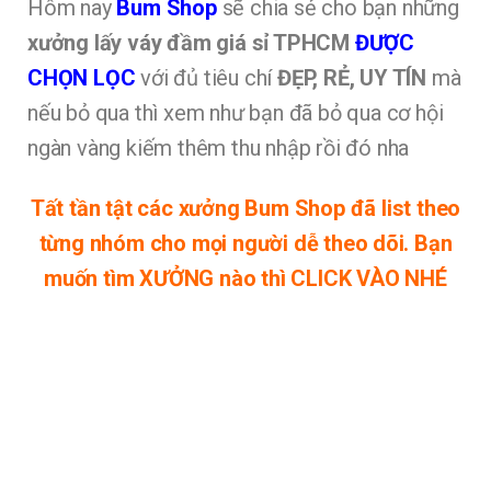
Hôm nay
Bum Shop
sẽ chia sẻ cho bạn những
xưởng lấy váy đầm giá sỉ TPHCM
ĐƯỢC
CHỌN LỌC
với đủ tiêu chí
ĐẸP, RẺ, UY TÍN
mà
nếu bỏ qua thì xem như bạn đã bỏ qua cơ hội
ngàn vàng kiếm thêm thu nhập rồi đó nha
Tất tần tật các xưởng Bum Shop đã list theo
từng nhóm cho mọi người dễ theo dõi. Bạn
muốn tìm XƯỞNG nào thì CLICK VÀO NHÉ