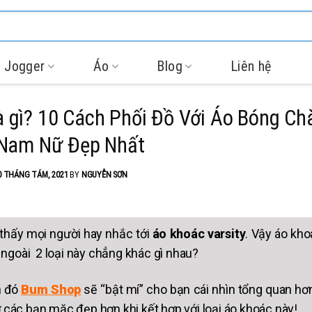
 Jogger
Áo
Blog
Liên hệ
à gì? 10 Cách Phối Đồ Với Áo Bóng Ch
 Nam Nữ Đẹp Nhất
0 THÁNG TÁM, 2021
BY
NGUYỄN SƠN
thấy mọi người hay nhắc tới
áo khoác varsity
. Vậy áo kho
 ngoài 2 loại này chẳng khác gì nhau?
h đó
Bum Shop
sẽ “bật mí” cho bạn cái nhìn tổng quan hơ
 các bạn mặc đẹp hơn khi kết hợp với loại áo khoác này!