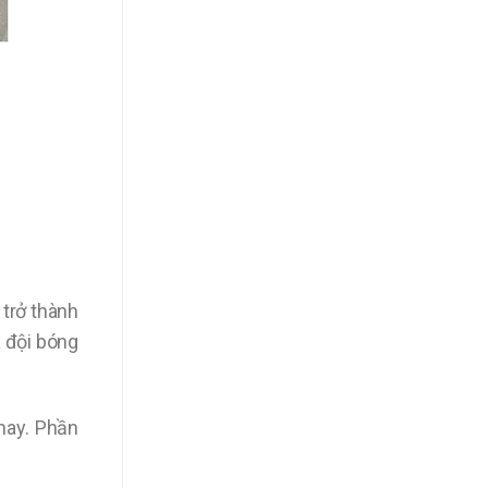
 trở thành
a đội bóng
nay. Phần