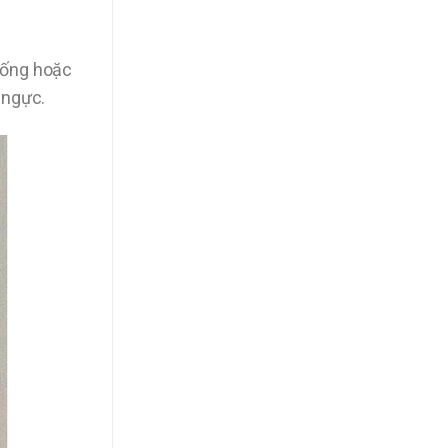
iống hoặc
 ngực.