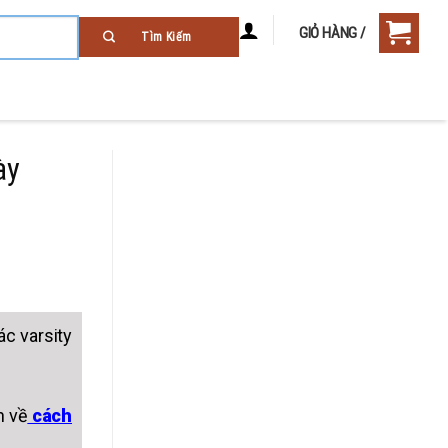
GIỎ HÀNG /
ày
ác varsity
n về
cách