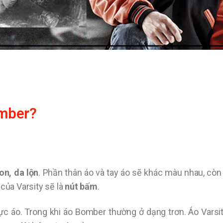
omber?
on, da lộn
. Phần thân áo và tay áo sẽ khác màu nhau, còn
của Varsity sẽ là
nút bấm
.
c áo. Trong khi áo Bomber thường ở dạng trơn. Áo Varsit