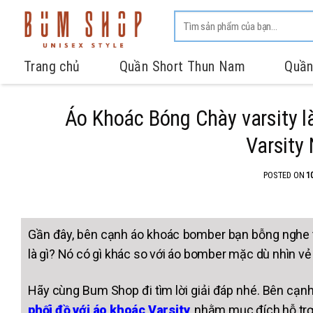
Trang chủ
Quần Short Thun Nam
Quần
Áo Khoác Bóng Chày varsity l
Varsity
POSTED ON
1
Gần đây, bên cạnh áo khoác bomber bạn bỗng nghe 
là gì? Nó có gì khác so với áo bomber mặc dù nhìn vẻ
Hãy cùng Bum Shop đi tìm lời giải đáp nhé. Bên cạn
phối đồ với áo khoác Varsity
, nhằm
mục đích hỗ trợ