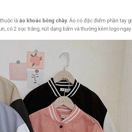
 thuộc là
áo khoác bóng chày
. Áo có đặc điểm phần tay g
hun, có 2 sọc trắng, nút dạng bấm và thường kèm logo ngay