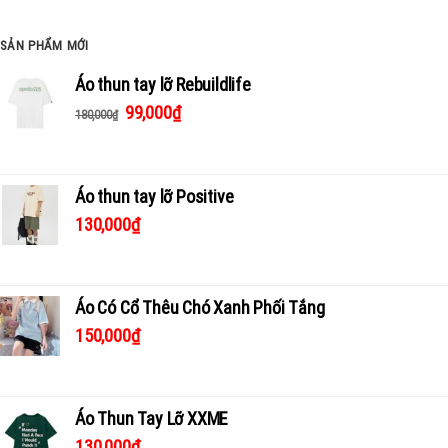
SẢN PHẨM MỚI
Áo thun tay lỡ Rebuildlife
99,000
₫
180,000
₫
Áo thun tay lỡ Positive
130,000
₫
Áo Có Cổ Thêu Chó Xanh Phối Tắng
150,000
₫
Áo Thun Tay Lỡ XXME
130,000
₫