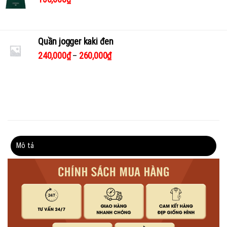
Quần jogger kaki đen
240,000
₫
–
260,000
₫
Mô tả
Thông tin bổ sung
Đánh giá (0)