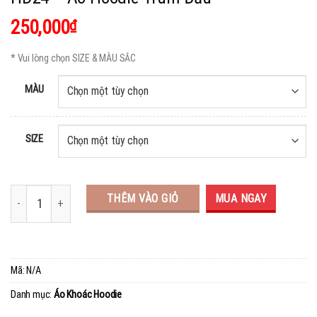
250,000
₫
* Vui lòng chọn SIZE & MÀU SẮC
MÀU
SIZE
THÊM VÀO GIỎ
MUA NGAY
Mã:
N/A
Danh mục:
Áo Khoác Hoodie