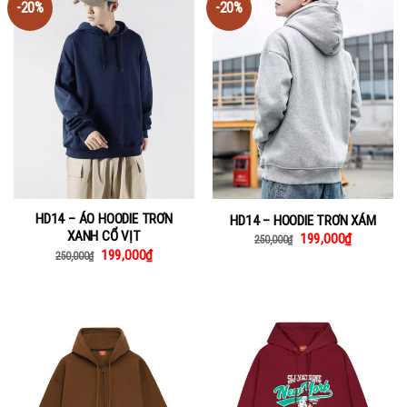
-20%
-20%
HD14 – ÁO HOODIE TRƠN
HD14 – HOODIE TRƠN XÁM
XANH CỔ VỊT
199,000
₫
250,000
₫
199,000
₫
250,000
₫