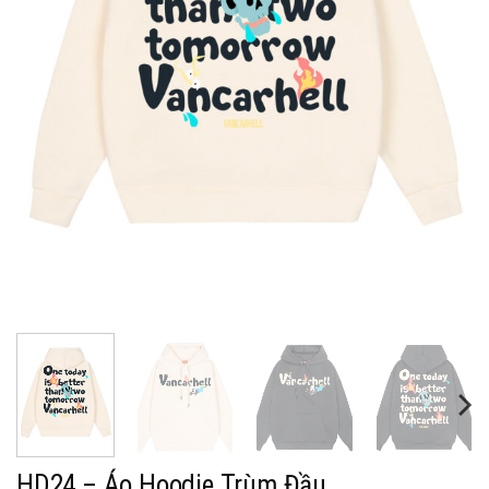
HD24 – Áo Hoodie Trùm Đầu