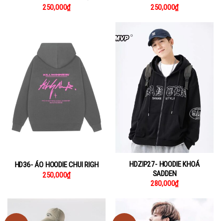
250,000
₫
250,000
₫
HDZIP27- HOODIE KHOÁ
HD36- ÁO HOODIE CHUI RIGH
SADDEN
250,000
₫
280,000
₫