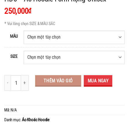
250,000
₫
* Vui lòng chọn SIZE & MÀU SẮC
MÀU
SIZE
THÊM VÀO GIỎ
MUA NGAY
Mã:
N/A
Danh mục:
Áo Khoác Hoodie