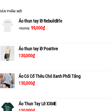
SẢN PHẨM MỚI
Áo thun tay lỡ Rebuildlife
99,000
₫
180,000
₫
Áo thun tay lỡ Positive
130,000
₫
Áo Có Cổ Thêu Chó Xanh Phối Tắng
150,000
₫
Áo Thun Tay Lỡ XXME
130,000
₫