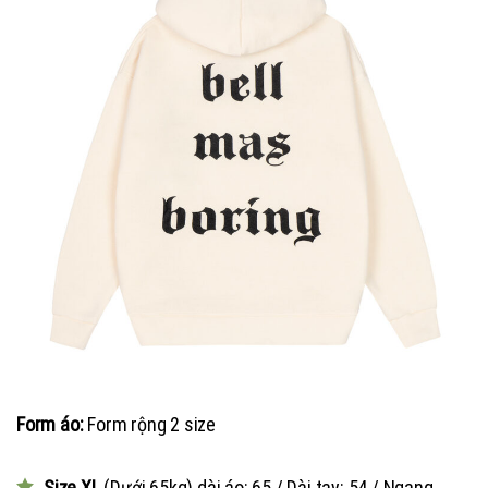
Form áo:
Form rộng 2 size
Size XL
(Dưới 65kg) dài áo: 65 / Dài tay: 54 / Ngang