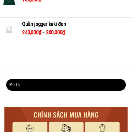
Quần jogger kaki đen
240,000
₫
–
260,000
₫
Mô tả
Thông tin bổ sung
Đánh giá (0)