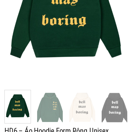
HD6 – Áo Hoodie Form Rộng Unisex