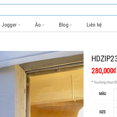
 Jogger
Áo
Blog
Liên hệ
HDZIP2
280,000
₫
* Vui lòng chọn 
MÀU
SIZE