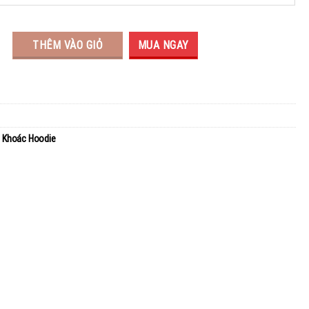
THÊM VÀO GIỎ
MUA NGAY
 Khoác Hoodie