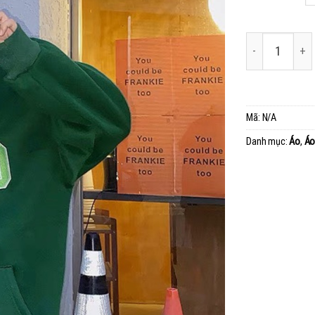
Mã:
N/A
Danh mục:
Áo
,
Áo