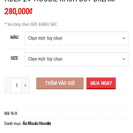
280,000
₫
* Vui lòng chọn SIZE & MÀU SẮC
MÀU
SIZE
THÊM VÀO GIỎ
MUA NGAY
Mã:
N/A
Danh mục:
Áo Khoác Hoodie