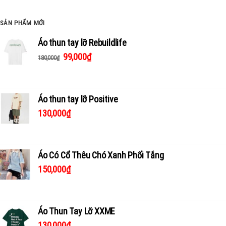
SẢN PHẨM MỚI
Áo thun tay lỡ Rebuildlife
99,000
₫
180,000
₫
Áo thun tay lỡ Positive
130,000
₫
Áo Có Cổ Thêu Chó Xanh Phối Tắng
150,000
₫
Áo Thun Tay Lỡ XXME
130,000
₫