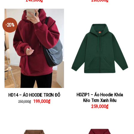
-20%
HDZIP1 – Áo Hoodie Khóa
HD14 – ÁO HOODIE TRƠN ĐỎ
Kéo Trơn Xanh Rêu
199,000
₫
250,000
₫
259,000
₫