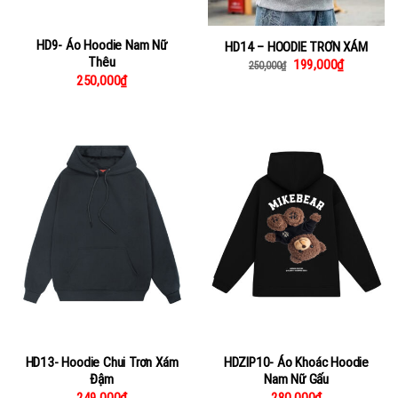
HD9- Áo Hoodie Nam Nữ
HD14 – HOODIE TRƠN XÁM
Thêu
199,000
₫
250,000
₫
250,000
₫
HD13- Hoodie Chui Trơn Xám
HDZIP10- Áo Khoác Hoodie
Đậm
Nam Nữ Gấu
249,000
₫
280,000
₫