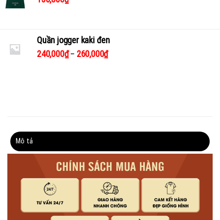
Quần jogger kaki đen
240,000
₫
–
260,000
₫
Mô tả
Thông tin bổ sung
Đánh giá (0)