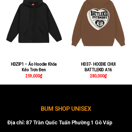
HDZIP1 – Áo Hoodie Khóa
HD37- HOODIE CHUI
Kéo Trơn Đen
BATTLEKID A16
259,000
₫
280,000
₫
BUM SHOP UNISEX
Địa chỉ:
87 Trần Quốc Tuấn Phường 1 Gò Vấp