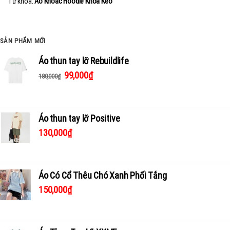
Từ khóa:
Áo Khoác Hoodie Khóa Kéo
SẢN PHẨM MỚI
Áo thun tay lỡ Rebuildlife
99,000
₫
180,000
₫
Áo thun tay lỡ Positive
130,000
₫
Áo Có Cổ Thêu Chó Xanh Phối Tắng
150,000
₫