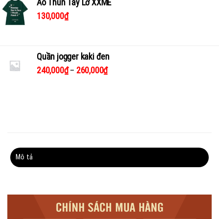
Áo Thun Tay Lỡ XXME
130,000
₫
Quần jogger kaki đen
240,000
₫
–
260,000
₫
Mô tả
Thông tin bổ sung
Đánh giá (0)