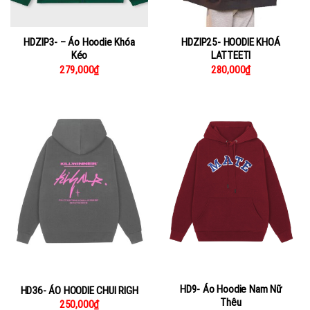
HDZIP3- – Áo Hoodie Khóa
HDZIP25- HOODIE KHOÁ
Kéo
LATTEETI
279,000
₫
280,000
₫
HD9- Áo Hoodie Nam Nữ
HD36- ÁO HOODIE CHUI RIGH
Thêu
250,000
₫