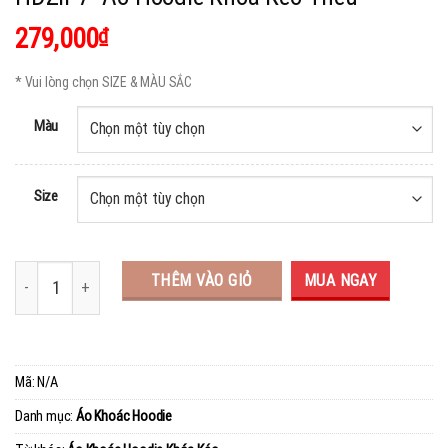
279,000
₫
* Vui lòng chọn SIZE & MÀU SẮC
Màu
Size
THÊM VÀO GIỎ
MUA NGAY
Mã:
N/A
Danh mục:
Áo Khoác Hoodie