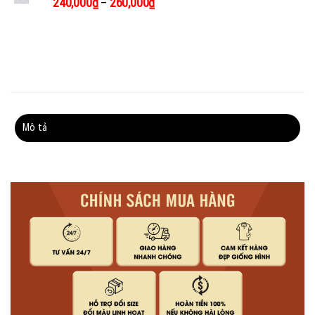
240,000
₫
–
260,000
₫
Mô tả
Thông tin bổ sung
Đánh giá (0)