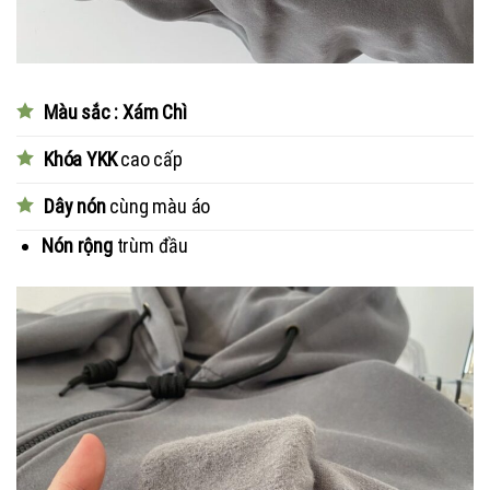
Màu sắc : Xám Chì
Khóa YKK
cao cấp
Dây nón
cùng màu áo
Nón rộng
trùm đầu