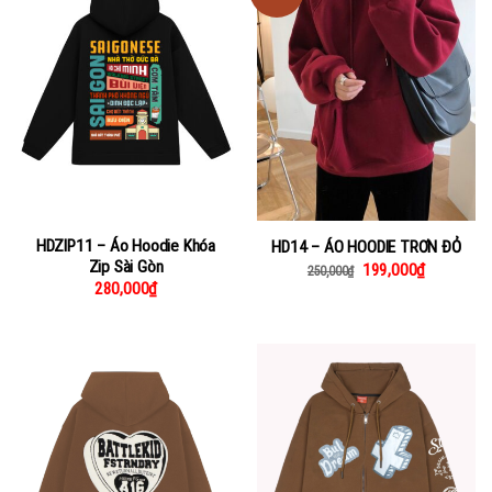
HDZIP11 – Áo Hoodie Khóa
HD14 – ÁO HOODIE TRƠN ĐỎ
Zip Sài Gòn
199,000
₫
250,000
₫
280,000
₫