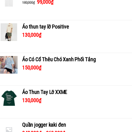
99,000
₫
180,000
₫
Áo thun tay lỡ Positive
130,000
₫
Áo Có Cổ Thêu Chó Xanh Phối Tắng
150,000
₫
Áo Thun Tay Lỡ XXME
130,000
₫
Quần jogger kaki đen