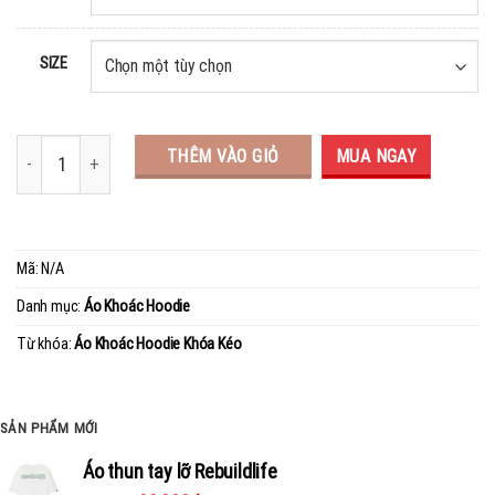
SIZE
THÊM VÀO GIỎ
MUA NGAY
Mã:
N/A
Danh mục:
Áo Khoác Hoodie
Từ khóa:
Áo Khoác Hoodie Khóa Kéo
SẢN PHẨM MỚI
Áo thun tay lỡ Rebuildlife