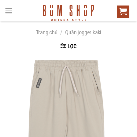
Trang chủ
/
Quần jogger kaki
LỌC