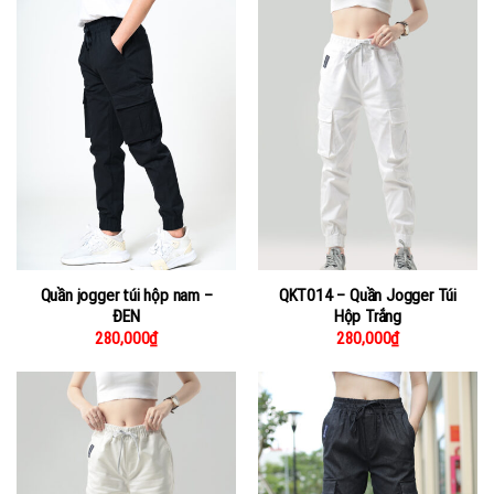
Quần jogger túi hộp nam –
QKT014 – Quần Jogger Túi
ĐEN
Hộp Trắng
280,000
₫
280,000
₫