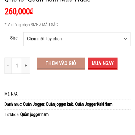
260,000
₫
* Vui lòng chọn SIZE & MÀU SẮC
Size
THÊM VÀO GIỎ
MUA NGAY
Mã:
N/A
Danh mục:
Quần Jogger
,
Quần jogger kaki
,
Quần Jogger Kaki Nam
Từ khóa:
Quần jogger nam