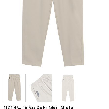
QK045- Quần Kaki Màu Nude