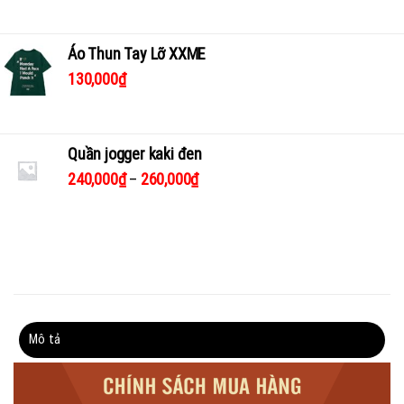
Áo Thun Tay Lỡ XXME
130,000
₫
Quần jogger kaki đen
240,000
₫
–
260,000
₫
Mô tả
Thông tin bổ sung