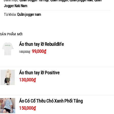
Danh mục:
Quần Jogger Túi Hộp
,
Quần Jogger
,
Quần jogger kaki
,
Quần
Jogger Kaki Nam
Từ khóa:
Quần jogger nam
SẢN PHẨM MỚI
Áo thun tay lỡ Rebuildlife
99,000
₫
180,000
₫
Áo thun tay lỡ Positive
130,000
₫
Áo Có Cổ Thêu Chó Xanh Phối Tắng
150,000
₫