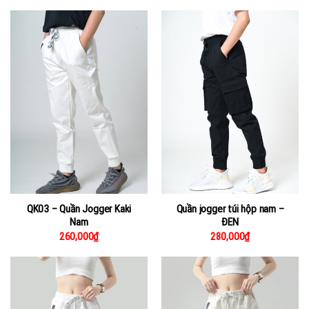
QK03 – Quần Jogger Kaki
Quần jogger túi hộp nam –
Nam
ĐEN
260,000
₫
280,000
₫