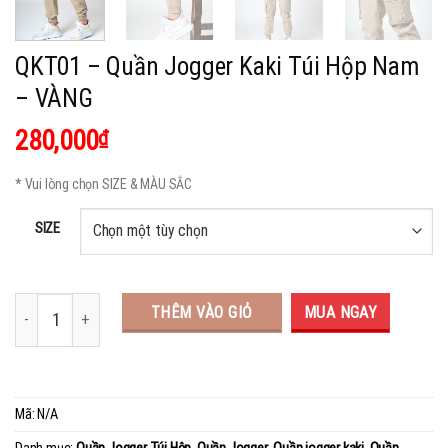
QKT01 – Quần Jogger Kaki Túi Hộp Nam
– VÀNG
280,000
₫
* Vui lòng chọn SIZE & MÀU SẮC
SIZE
THÊM VÀO GIỎ
MUA NGAY
Mã:
N/A