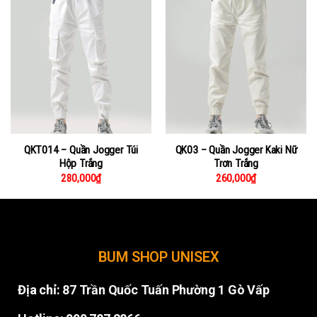
QKT014 – Quần Jogger Túi
QK03 – Quần Jogger Kaki Nữ
Hộp Trắng
Trơn Trắng
280,000
₫
260,000
₫
BUM SHOP UNISEX
Địa chỉ:
87 Trần Quốc Tuấn Phường 1 Gò Vấp