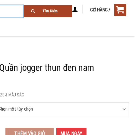
GIỎ HÀNG /
Quần jogger thun đen nam
SIZE & MÀU SẮC
THÊM VÀO GIỎ
MUA NGAY