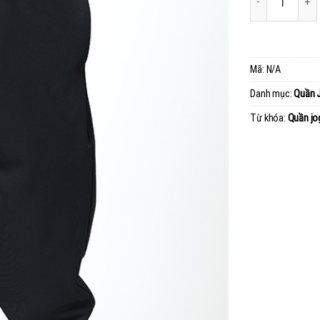
Mã:
N/A
Danh mục:
Quần 
Từ khóa:
Quần jo