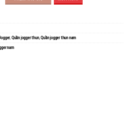
Jogger
,
Quần jogger thun
,
Quần jogger thun nam
gger nam