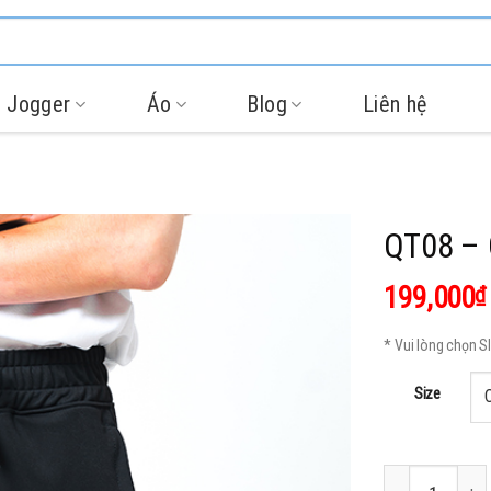
 Jogger
Áo
Blog
Liên hệ
QT08 – 
199,000
₫
* Vui lòng chọn 
Size