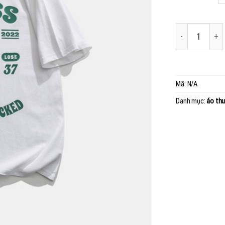
Mã:
N/A
Danh mục:
áo thu