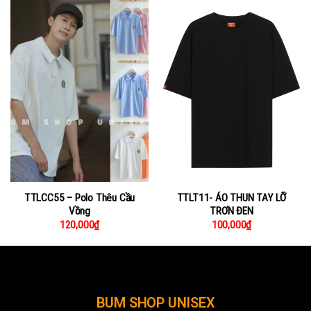
TTLCC55 – Polo Thêu Cầu
TTLT11- ÁO THUN TAY LỠ
Vồng
TRƠN ĐEN
120,000
₫
100,000
₫
BUM SHOP UNISEX