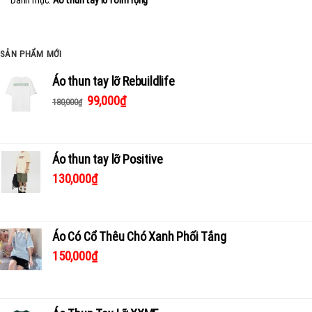
Danh mục:
Áo thun tay lỡ form rộng
SẢN PHẨM MỚI
Áo thun tay lỡ Rebuildlife
99,000
₫
180,000
₫
Áo thun tay lỡ Positive
130,000
₫
Áo Có Cổ Thêu Chó Xanh Phối Tắng
150,000
₫