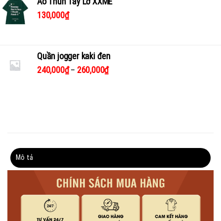
Áo Thun Tay Lỡ XXME
130,000
₫
Quần jogger kaki đen
240,000
₫
–
260,000
₫
Mô tả
Thông tin bổ sung
Đánh giá (0)