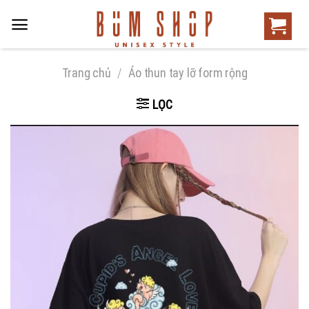
Trang chủ
/
Áo thun tay lỡ form rộng
LỌC