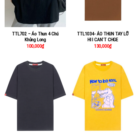
TTL702 – Áo Thun 4 Chú
TTL1034- ÁO THUN TAY LỠ
Khủng Long
HI I CAN`T CHGE
100,000
₫
130,000
₫