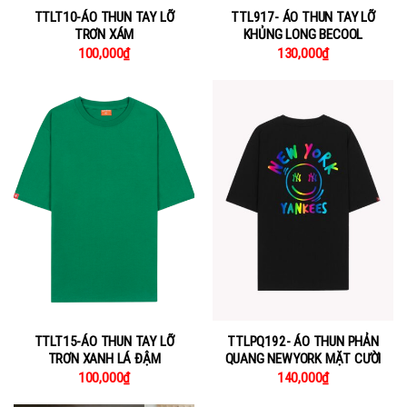
TTLT10-ÁO THUN TAY LỠ
TTL917- ÁO THUN TAY LỠ
TRƠN XÁM
KHỦNG LONG BECOOL
100,000
₫
130,000
₫
TTLT15-ÁO THUN TAY LỠ
TTLPQ192- ÁO THUN PHẢN
TRƠN XANH LÁ ĐẬM
QUANG NEWYORK MẶT CƯỜI
100,000
₫
140,000
₫