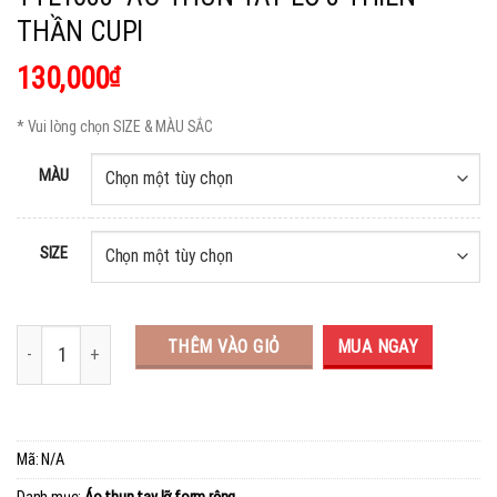
THẦN CUPI
130,000
₫
* Vui lòng chọn SIZE & MÀU SẮC
MÀU
SIZE
THÊM VÀO GIỎ
MUA NGAY
Mã:
N/A