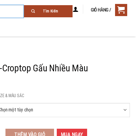
GIỎ HÀNG /
-Croptop Gấu Nhiều Màu
SIZE & MÀU SẮC
THÊM VÀO GIỎ
MUA NGAY