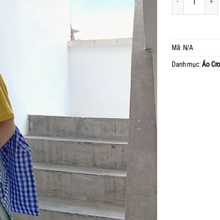
Mã:
N/A
Danh mục:
Áo Cr