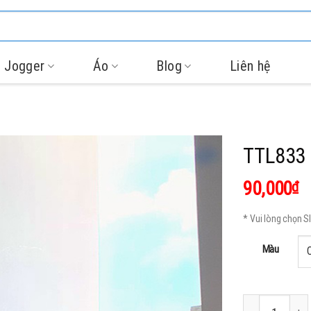
 Jogger
Áo
Blog
Liên hệ
TTL833 
90,000
₫
* Vui lòng chọn 
Màu