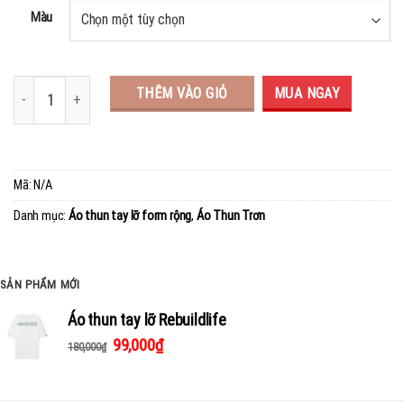
Màu
THÊM VÀO GIỎ
MUA NGAY
Mã:
N/A
Danh mục:
Áo thun tay lỡ form rộng
,
Áo Thun Trơn
SẢN PHẨM MỚI
Áo thun tay lỡ Rebuildlife
99,000
₫
180,000
₫