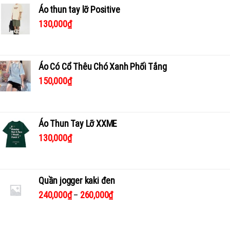
Áo thun tay lỡ Positive
130,000
₫
Áo Có Cổ Thêu Chó Xanh Phối Tắng
150,000
₫
Áo Thun Tay Lỡ XXME
130,000
₫
Quần jogger kaki đen
240,000
₫
–
260,000
₫