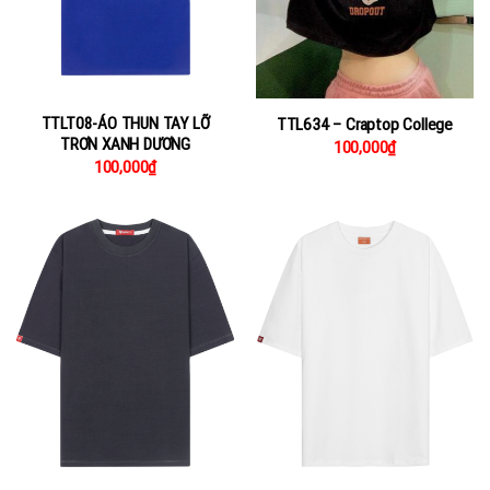
TTLT08-ÁO THUN TAY LỠ
TTL634 – Craptop College
TRƠN XANH DƯƠNG
100,000
₫
100,000
₫