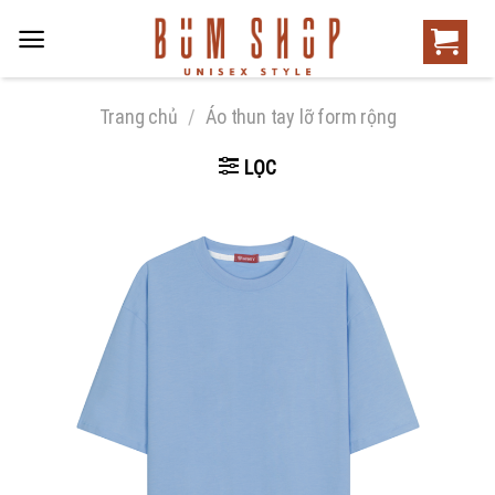
Trang chủ
/
Áo thun tay lỡ form rộng
LỌC