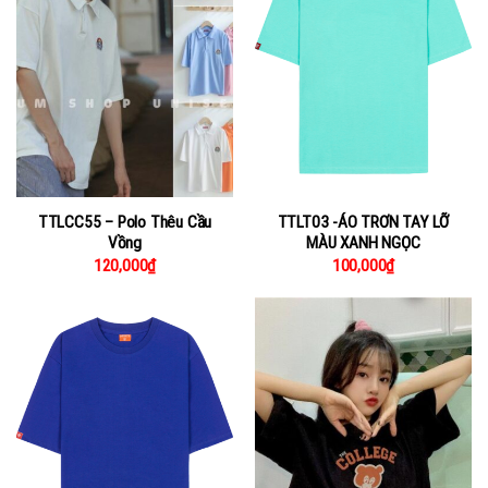
TTLCC55 – Polo Thêu Cầu
TTLT03 -ÁO TRƠN TAY LỠ
Vồng
MÀU XANH NGỌC
120,000
₫
100,000
₫