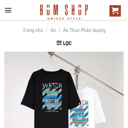
Trang chủ
/
Áo
/
Áo Thun Phản Quang
LỌC