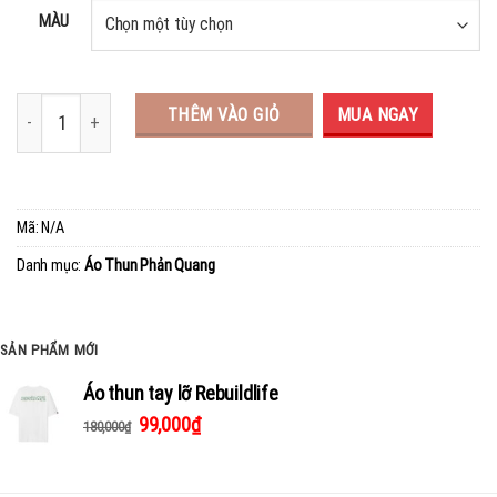
MÀU
THÊM VÀO GIỎ
MUA NGAY
Mã:
N/A
Danh mục:
Áo Thun Phản Quang
SẢN PHẨM MỚI
Áo thun tay lỡ Rebuildlife
99,000
₫
180,000
₫