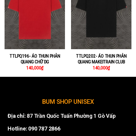
TTLPQ196- ÁO THUN PHẢN
TTLPQ202- ÁO THUN PHẢN
QUANG CHỮ DG
QUANG MAKEITRAIN CLUB
140,000
₫
140,000
₫
BUM SHOP UNISEX
Địa chỉ:
87 Trần Quốc Tuấn Phường 1 Gò Vấp
Hotline: 090 787 2866