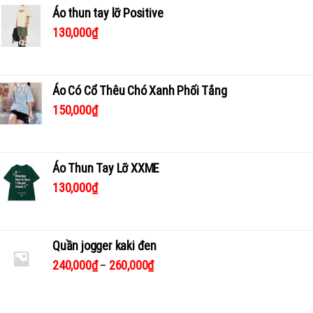
Áo thun tay lỡ Positive
130,000
₫
Áo Có Cổ Thêu Chó Xanh Phối Tắng
150,000
₫
Áo Thun Tay Lỡ XXME
130,000
₫
Quần jogger kaki đen
240,000
₫
–
260,000
₫