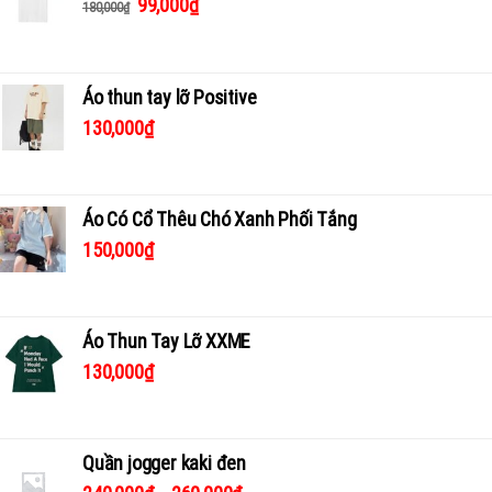
99,000
₫
180,000
₫
Áo thun tay lỡ Positive
130,000
₫
Áo Có Cổ Thêu Chó Xanh Phối Tắng
150,000
₫
Áo Thun Tay Lỡ XXME
130,000
₫
Quần jogger kaki đen