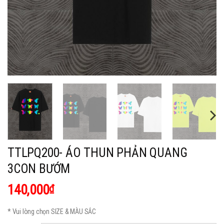
TTLPQ200- ÁO THUN PHẢN QUANG
3CON BƯỚM
140,000
₫
* Vui lòng chọn SIZE & MÀU SẮC