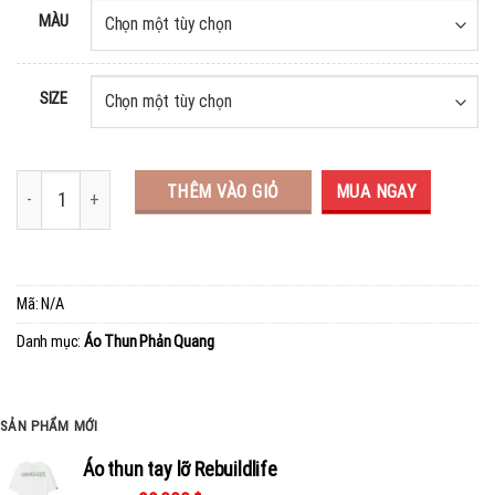
MÀU
SIZE
THÊM VÀO GIỎ
MUA NGAY
Mã:
N/A
Danh mục:
Áo Thun Phản Quang
SẢN PHẨM MỚI
Áo thun tay lỡ Rebuildlife