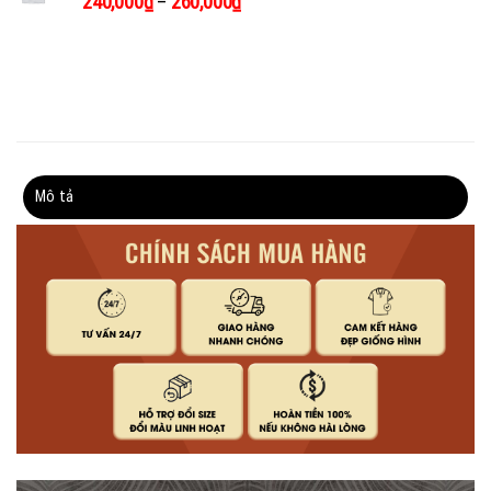
240,000
₫
–
260,000
₫
Mô tả
Thông tin bổ sung
Đánh giá (0)